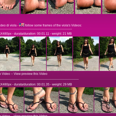
deo di viola -
follow some frames of the viola's Videos:
----------------------------------------------------------------------
xX480px - durata/duration: 00.01.11 - weight: 21 MB
o Video -- View preview this Video
----------------------------------------------------------------------------
xX480px - durata/duration: 00.01.35 - weight: 29 MB