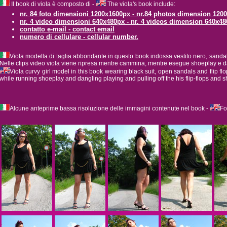
Il book di viola è composto di -
The viola's book include:
nr. 84 foto dimensioni 1200x1600px - nr.84 photos dimension 120
nr. 4 video dimensioni 640x480px - nr. 4 videos dimension 640x48
contatto e-mail - contact email
numero di cellulare - cellular number.
Viola modella di taglia abbondante in questo book indossa vestito nero, sandali
Nelle clips video viola viene ripresa mentre cammina, mentre esegue shoeplay e dan
Viola curvy girl model in this book wearing black suit, open sandals and flip flo
while running shoeplay and dangling playing and pulling off the his flip-flops and 
Alcune anteprime bassa risoluzione delle immagini contenute nel book -
Fo