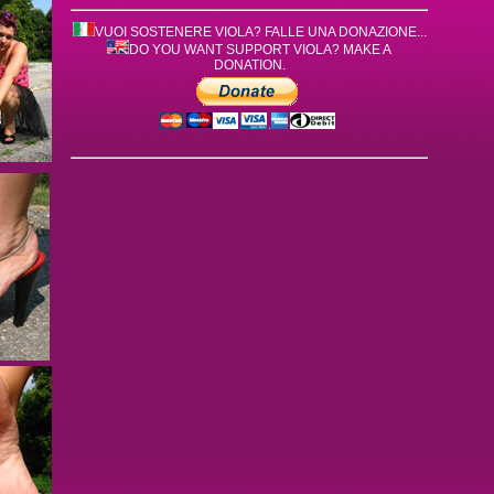
VUOI SOSTENERE VIOLA? FALLE UNA DONAZIONE...
DO YOU WANT SUPPORT VIOLA? MAKE A
DONATION.