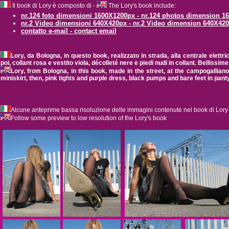
Il book di Lory è composto di -
The Lory's book include:
nr.124 foto dimensioni 1600X1200px - nr.124 photos dimension 
nr.2 Video dimensioni 640X420px - nr.2 Video dimension 640X42
contatto e-mail - contact email
Lory, da Bologna, in questo book, realizzato in strada, alla centrale ele
poi, collant rosa e vestito viola, décolleté nere e
piedi nudi in collant
. Bellissime
Lory, from Bologna, in this book, made in the street, at the campogallia
miniskirt, then, pink tights and purple dress, black pumps and
bare feet
in pant
Alcune anteprime bassa risoluzione delle immagini contenute nel book di Lory
Follow some preview to low resolution of the Lory's book