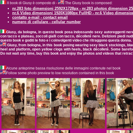
Il book di Giusy è composto di -
The Giusy book is composed:
nr.283 foto dimensioni 2592X1728px - nr.283 photos dimension 
nr.6 Video dimensioni 1920X1080px FullHD - nr.6 Video dimensi
contatto e-mail - contact email
numero di cellulare - cellular number
Giusy, da bologna, in questo book posa indossando sexy autoreggenti nere, co
con tacco e plateau, zoccoli gialli con tacco, décolleté nere. Delizioni piedi nu
questo book e goditi le foto e i coinvolgenti video che ritraggono questa donna.
Giusy, from bologna, in this book posing wearing sexy black stockings, bla
heel and platform, open yellow clogs with heels, black décolleté. Some barefo
Do not wait any time, buy this book and enjoy the photos and videos that retra
Alcune anteprime bassa risoluzione delle immagini contenute nel book
Follow some photo preview to low resolution contained in this book