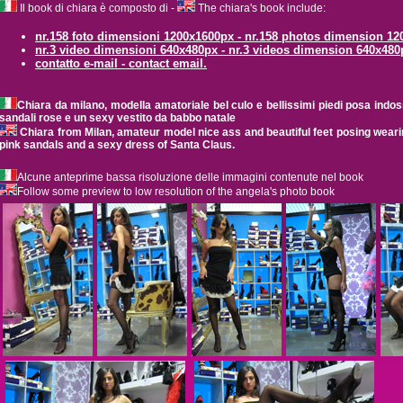
Il book di chiara è composto di -
The chiara's book include:
nr.158 foto dimensioni 1200x1600px - nr.158 photos dimension 1
nr.3 video dimensioni 640x480px - nr.3 videos dimension 640x480
contatto e-mail - contact email.
Chiara da milano, modella amatoriale bel culo e bellissimi piedi posa indoss
sandali rose e un sexy vestito da babbo natale
Chiara from Milan, amateur model nice ass and beautiful feet posing weari
pink sandals and a sexy dress of Santa Claus.
Alcune anteprime bassa risoluzione delle immagini contenute nel book
Follow some preview to low resolution of the angela's photo book