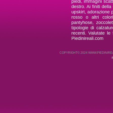
piedi, immagini scatt
destro. Ai finiti del
upskirt, adorazione p
rosso o altri color
pantyhose, zoccolett
tipologie di calzatu
recenti. Valutate le
Piedinireali.com
COPYRIGHT© 2024 WWW.PIEDINIREA
p