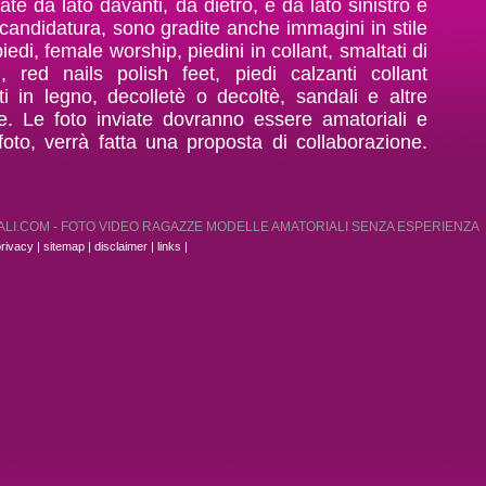
ate da lato davanti, da dietro, e da lato sinistro e
la candidatura, sono gradite anche immagini in stile
iedi, female worship, piedini in collant, smaltati di
i, red nails polish feet, piedi calzanti collant
i in legno, decolletè o decoltè, sandali e altre
re. Le foto inviate dovranno essere amatoriali e
 foto, verrà fatta una proposta di collaborazione.
LI.COM - FOTO VIDEO RAGAZZE MODELLE AMATORIALI SENZA ESPERIENZA
rivacy | sitemap |
disclaimer
|
links
|