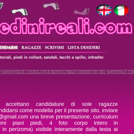
oriali, piedi in collant, sandali, tacchi a spillo, infradito
GARANTISCE L'ASSOLUTA E INDISCUTIBILE VERIDICITA' DEL MATERIALE C
accettano candidature di sole ragazze
didarsi come modella per il presente sito, inviare
li@gmail.com
una breve presentazione, curriculum
imi piani piedi, 4 foto corpo intero in
 in perizoma) visibile interamente dalla testa ai